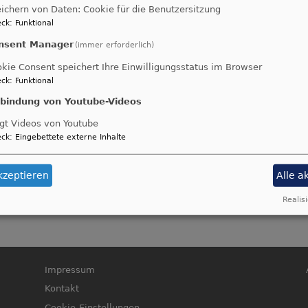
er die Verarbeitung personenbezogener Daten zur Verfü
ichern von Daten: Cookie für die Benutzersitzung
ck
:
Funktional
nsent Manager
(immer erforderlich)
der
55.71 KB
kie Consent speichert Ihre Einwilligungsstatus im Browser
ck
:
Funktional
en
50.06 KB
nbindung von Youtube-Videos
gt Videos von Youtube
ck
:
Eingebettete externe Inhalte
hor und Ehrenamt
51.88 KB
kzeptieren
Alle a
nstaltungen und Freizeiten
57.28 KB
Realisi
Fußbereichsmenü
B
Impressum
Kontakt
Cookie-Einstellungen