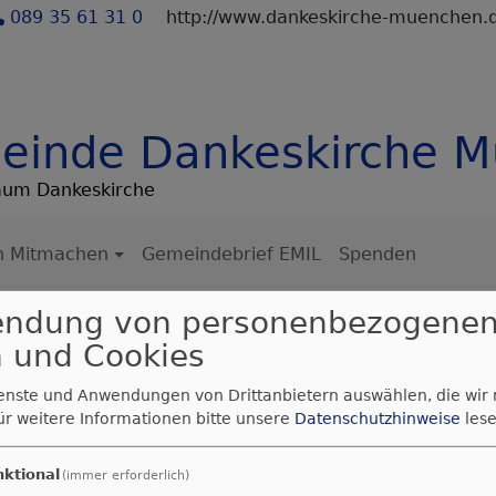
089 35 61 31 0
http://www.dankeskirche-muenchen.
einde Dankeskirche 
raum Dankeskirche
h Mitmachen
Gemeindebrief EMIL
Spenden
endung von personenbezogene
ung
 und Cookies
ienste und Anwendungen von Drittanbietern auswählen, die wir
ur Datenverarbeitung
ür weitere Informationen bitte unsere
Datenschutzhinweise
lese
nktional
(immer erforderlich)