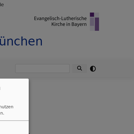
de
München
Suche
n
 nutzen
n.